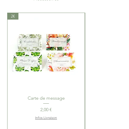
2€
19.50€
Carte de message
Ballotins de Choco
Prix
2,00 €
Infos Livraison