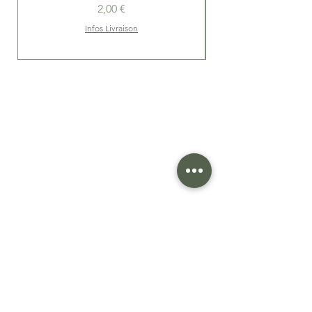
Prix
2,00 €
Infos Livraison
Livraison sous 24h
(voir condiions)