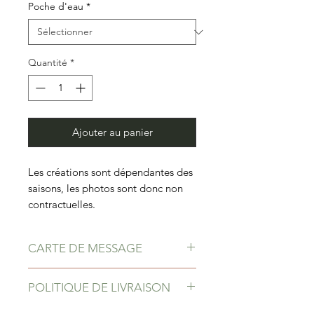
Poche d'eau
*
Quantité
*
Ajouter au panier
Les créations sont dépendantes des
saisons, les photos sont donc non
contractuelles.
CARTE DE MESSAGE
Ajoutez une carte dans votre panier
POLITIQUE DE LIVRAISON
et laissez un message à votre
destinataire. Disponible dans la