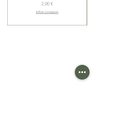
Prix
2,00 €
Infos Livraison
Livraison sous 24h
(voir condiions)