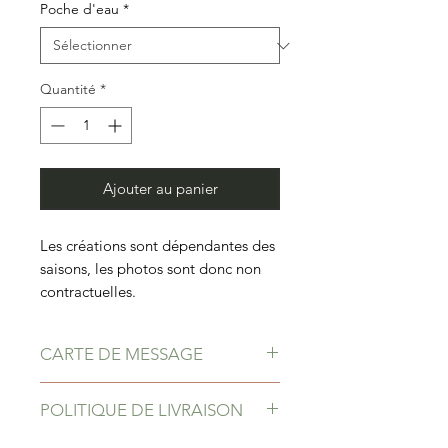
Poche d'eau
*
Quantité
*
Ajouter au panier
Les créations sont dépendantes des
saisons, les photos sont donc non
contractuelles.
CARTE DE MESSAGE
Ajoutez une carte dans votre panier
POLITIQUE DE LIVRAISON
et laissez un message à votre
destinataire. Disponible dans la