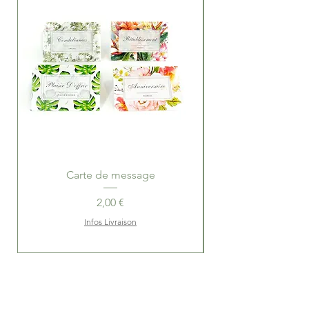
Carte de message
Ballotins de Choco
Prix
2,00 €
Infos Livraison