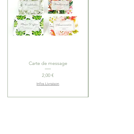
Carte de message
Ballotins de Choco
Prix
2,00 €
Infos Livraison