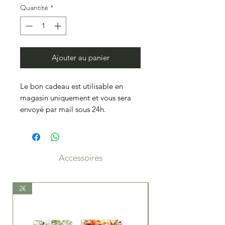
Quantité
*
Ajouter au panier
Le bon cadeau est utilisable en
magasin uniquement et vous sera
envoyé par mail sous 24h.
Accessoires
2€
19.50€