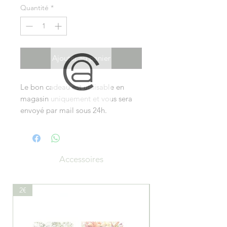
Quantité
*
Ajouter au panier
Le bon cadeau est utilisable en
magasin uniquement et vous sera
envoyé par mail sous 24h.
Accessoires
2€
19.50€