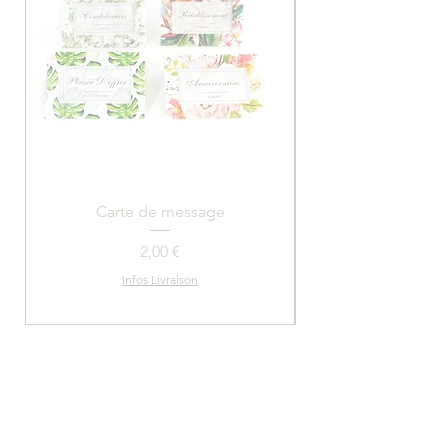
Carte de message
Ballotins de Choco
Prix
2,00 €
Infos Livraison