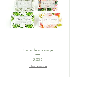
Carte de message
Ballotins de Choco
Prix
2,00 €
Infos Livraison