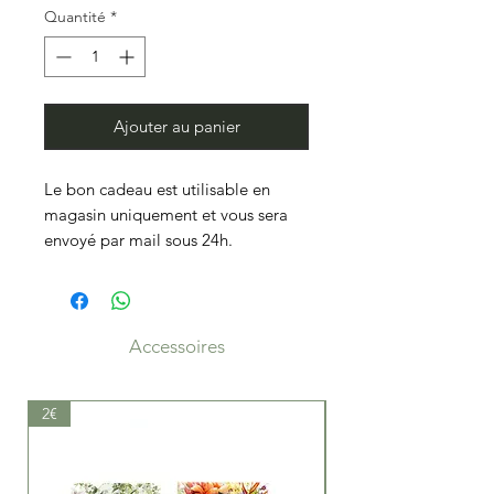
Quantité
*
Ajouter au panier
Le bon cadeau est utilisable en
magasin uniquement et vous sera
envoyé par mail sous 24h.
Accessoires
2€
19.50€